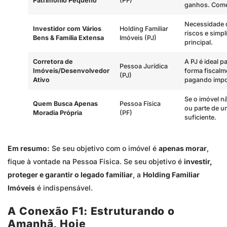
Patrimônio Pequeno
(PF)
ganhos. Começ
Necessidade d
Investidor com Vários
Holding Familiar
riscos e simpl
Bens & Família Extensa
Imóveis (PJ)
principal.
Corretora de
A PJ é ideal p
Pessoa Jurídica
Imóveis/Desenvolvedor
forma fiscalme
(PJ)
Ativo
pagando impo
Se o imóvel n
Quem Busca Apenas
Pessoa Física
ou parte de u
Moradia Própria
(PF)
suficiente.
Em resumo:
Se seu objetivo com o imóvel é
apenas morar
,
fique à vontade na Pessoa Física. Se seu objetivo é
investir,
proteger e garantir o legado familiar
, a
Holding Familiar
Imóveis
é indispensável.
A Conexão F1: Estruturando o
Amanhã, Hoje