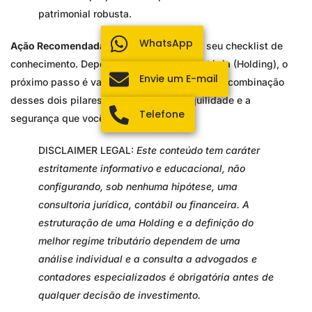
patrimonial robusta.
WhatsApp
Ação Recomendada:
Use este guia como seu checklist de
conhecimento. Depois de entender a estratégia (Holding), o
Envie um E-mail
próximo passo é validar o ativo (o imóvel). É a combinação
desses dois pilares que garante a tranquilidade e a
Telefone
segurança que você merece.
DISCLAIMER LEGAL:
Este conteúdo tem caráter
estritamente informativo e educacional, não
configurando, sob nenhuma hipótese, uma
consultoria jurídica, contábil ou financeira. A
estruturação de uma Holding e a definição do
melhor regime tributário dependem de uma
análise individual e a consulta a advogados e
contadores especializados é obrigatória antes de
qualquer decisão de investimento.