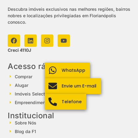
Descubra imóveis exclusivos nas melhores regiões, bairros
nobres e localizações privilegiadas em Florianópolis
conosco.
Creci 4110J
Acesso rápido
WhatsApp
Comprar
Alugar
Envie um E-mail
Imóveis Select
Telefone
Empreendimentos
Institucional
Sobre Nós
Blog da F1