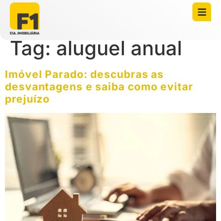
Tag:
aluguel anual
Imóvel Parado: descubras as
desvantagens e saiba como evitar
prejuízo