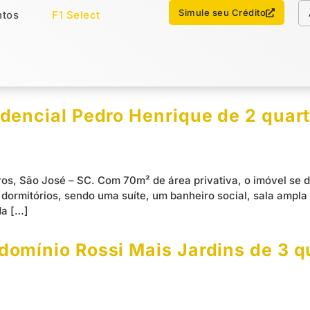
Chamar no WhatsApp
Simule seu Crédito
tos
F1 Select
os
Imóveis Select
encial Pedro Henrique de 2 quarto
os, São José – SC. Com 70m² de área privativa, o imóvel se 
s dormitórios, sendo uma suíte, um banheiro social, sala ampl
da […]
mínio Rossi Mais Jardins de 3 qua