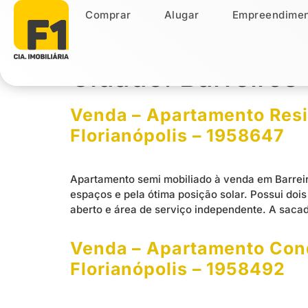
Comprar
Alugar
Empreendimen
Comprar
Alugar
Empreendiment
Cidade:
Barreiros
Venda – Apartamento Resid
Florianópolis – 1958647
Apartamento semi mobiliado à venda em Barreir
espaços e pela ótima posição solar. Possui doi
aberto e área de serviço independente. A saca
Venda – Apartamento Condo
Florianópolis – 1958492