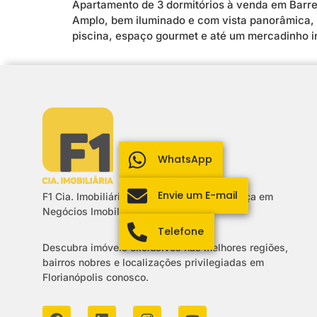
Apartamento de 3 dormitórios à venda em Barrei
Amplo, bem iluminado e com vista panorâmica,
piscina, espaço gourmet e até um mercadinho i
WhatsApp
Envie um E-mail
F1 Cia. Imobiliária: Sua Parceira de Confiança em
Negócios Imobiliários.
Telefone
Descubra imóveis exclusivos nas melhores regiões,
bairros nobres e localizações privilegiadas em
Florianópolis conosco.