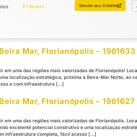
Chamar no WhatsApp
Simule seu Crédito
tos
F1 Select
os
Imóveis Select
r
Beira Mar, Florianópolis – 1961633
ir em uma das regiões mais valorizadas de Florianópolis! Loc
uma localização estratégica, próxima à Beira-Mar Norte, ao c
esso e com infraestrutura […]
Beira Mar, Florianópolis – 1961627
ir em uma das regiões mais valorizadas de Florianópolis. Loc
do excelente potencial construtivo e uma localização estrat
m infraestrutura completa, fácil acesso […]