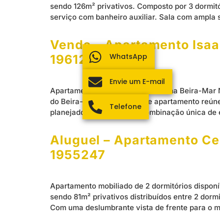
sendo 126m² privativos. Composto por 3 dormit
serviço com banheiro auxiliar. Sala com ampla 
Venda – Apartamento Isaac
WhatsApp
1961215
Envie um E-mail
Apartamento de 3 suítes à venda na Beira-Mar N
do Beira-Mar Shopping, este apartamento reúne
Telefone
planejados, oferece uma combinação única de e
Aluguel – Apartamento Cen
1955247
Apartamento mobiliado de 2 dormitórios disponív
sendo 81m² privativos distribuídos entre 2 dormi
Com uma deslumbrante vista de frente para o m