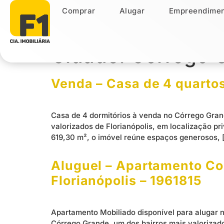
Comprar
Alugar
Empreendimen
Comprar
Alugar
Empreendiment
Cidade:
Córrego 
Venda – Casa de 4 quartos
Casa de 4 dormitórios à venda no Córrego Grand
valorizados de Florianópolis, em localização p
619,30 m², o imóvel reúne espaços generosos, 
Aluguel – Apartamento Col
Florianópolis – 1961815
Apartamento Mobiliado disponível para alugar n
Córrego Grande, um dos bairros mais valorizado