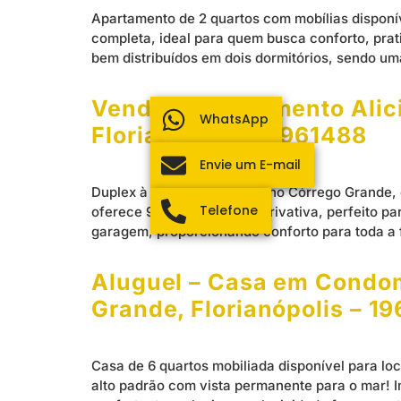
Apartamento de 2 quartos com mobílias disponí
completa, ideal para quem busca conforto, prati
bem distribuídos em dois dormitórios, sendo um
Venda – Apartamento Alici
WhatsApp
Florianópolis – 1961488
Envie um E-mail
Duplex à venda de 2 suites no Córrego Grande,
Telefone
oferece 98,49 m² de área privativa, perfeito p
garagem, proporcionando conforto para toda a 
Aluguel – Casa em Condomí
Grande, Florianópolis – 1
Casa de 6 quartos mobiliada disponível para lo
alto padrão com vista permanente para o mar! 