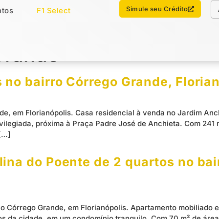
Chamar no WhatsApp
Simule seu Crédito
tos
F1 Select
os
Imóveis Select
Grande
 no bairro Córrego Grande, Floria
e, em Florianópolis. Casa residencial à venda no Jardim Anch
rivilegiada, próxima à Praça Padre José de Anchieta. Com 241
[…]
ina do Poente de 2 quartos no bai
o Córrego Grande, em Florianópolis. Apartamento mobiliado e 
s da cidade, em um condomínio tranquilo. Com 70 m² de área pr