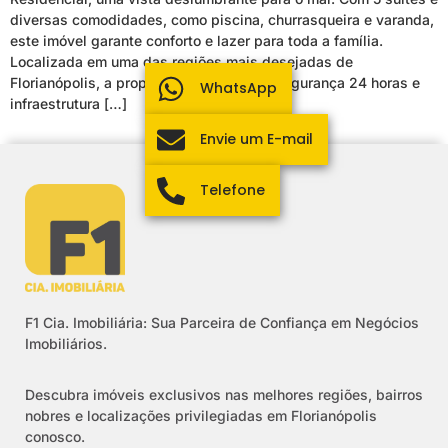
diversas comodidades, como piscina, churrasqueira e varanda,
este imóvel garante conforto e lazer para toda a família.
Localizada em uma das regiões mais desejadas de
Florianópolis, a propriedade conta com segurança 24 horas e
WhatsApp
infraestrutura […]
Envie um E-mail
Telefone
F1 Cia. Imobiliária: Sua Parceira de Confiança em Negócios
Imobiliários.
Descubra imóveis exclusivos nas melhores regiões, bairros
nobres e localizações privilegiadas em Florianópolis
conosco.