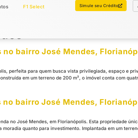
Chamar no WhatsApp
Simule seu Crédito
tos
F1 Select
os
Imóveis Select
ndes
 no bairro José Mendes, Florianóp
lis, perfeita para quem busca vista privilegiada, espaço e p
onstruída em um terreno de 200 m², o imóvel conta com quatro
 no bairro José Mendes, Florianóp
venda no José Mendes, em Florianópolis. Esta propriedade úni
ra moradia quanto para investimento. Implantada em um terre