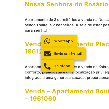
Nossa Senhora do Rosário
Apartamento de 3 dormitórios à venda na Nossa
sendo 1 suíte, e 2 banheiros. A sala de estar 
para seu […]
WhatsApp
Venda – Apartamento Place
1961258
Envie um E-mail
Telefone
Apartamento de 2 dormitórios à venda no Kobras
conforto, praticidade e uma localização privil
integrada a uma generosa sacada, proporciona
Venda – Apartamento Boule
– 1961060