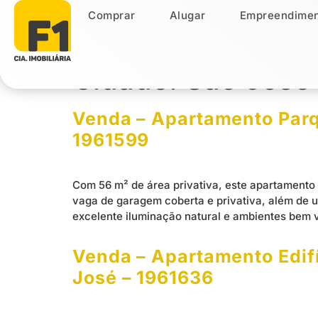
Comprar
Alugar
Empreendimen
Comprar
Alugar
Empreendiment
Cidade:
São José
Venda – Apartamento Parqu
1961599
Com 56 m² de área privativa, este apartamento 
vaga de garagem coberta e privativa, além de u
excelente iluminação natural e ambientes bem v
Venda – Apartamento Edifí
José – 1961636