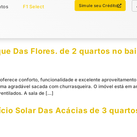
Chamar no WhatsApp
Simule seu Crédito
tos
F1 Select
os
Imóveis Select
e Das Flores. de 2 quartos no bai
oferece conforto, funcionalidade e excelente aproveitamento 
ma agradável sacada com churrasqueira. O imóvel está em and
entilados. A sala de […]
cio Solar Das Acácias de 3 quarto