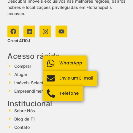
Descubra imóveis exclusivos nas melhores regiões, bairros
nobres e localizações privilegiadas em Florianópolis
conosco.
Creci 4110J
Acesso rápido
WhatsApp
Comprar
Alugar
Envie um E-mail
Imóveis Select
Empreendimentos
Telefone
Institucional
Sobre Nós
Blog da F1
Contato