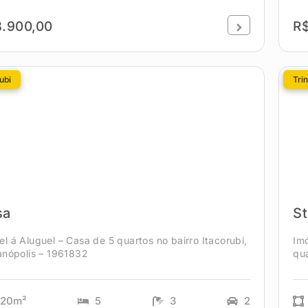
.900,00
R
ubi
Tri
sa
St
el á Aluguel – Casa de 5 quartos no bairro Itacorubi,
Imó
ianópolis – 1961832
qua
320m²
5
3
2