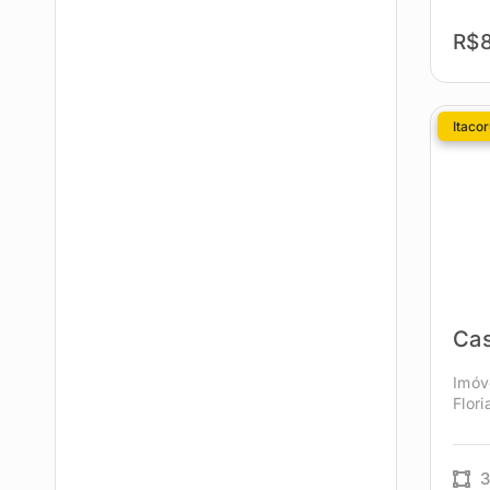
R$8
Itacor
Ca
Imóv
Flor