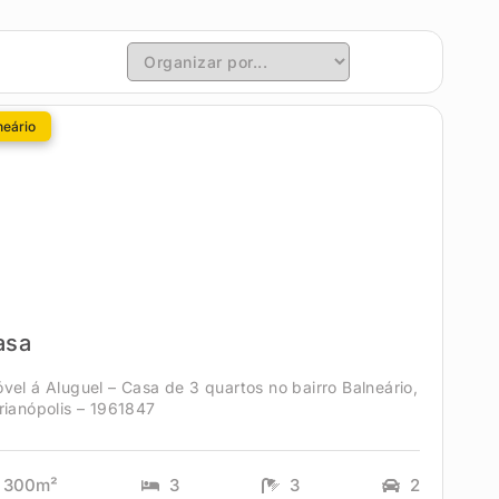
neário
asa
vel á Aluguel – Casa de 3 quartos no bairro Balneário,
rianópolis – 1961847
300m²
3
3
2