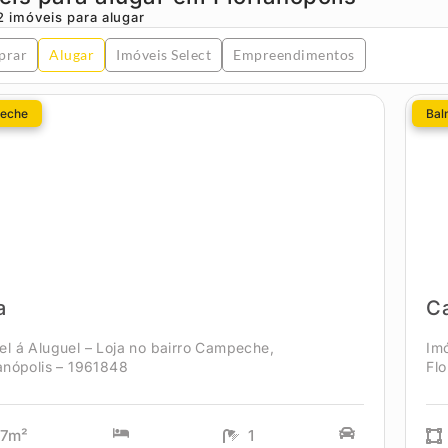
2
imóveis para alugar
prar
Alugar
Imóveis Select
Empreendimentos
eche
Bal
a
C
el á Aluguel – Loja no bairro Campeche,
Imó
ianópolis – 1961848
Flo
37m²
1