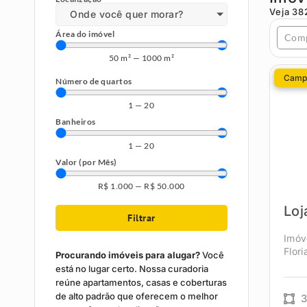
Veja
38
Onde você quer morar?
Área do imóvel
Com
50
m²
—
1000
m²
Camp
Número de quartos
1
—
20
Banheiros
1
—
20
Valor (por Mês)
R$
1.000
—
R$
50.000
Loj
Filtrar
Imóv
Flor
Procurando imóveis para alugar?
Você
está no lugar certo. Nossa curadoria
reúne apartamentos, casas e coberturas
de alto padrão que oferecem o melhor