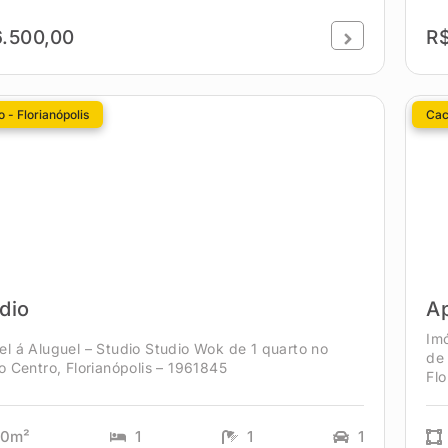
.500,00
R$
 - Florianópolis
Cac
dio
A
Im
el á Aluguel – Studio Studio Wok de 1 quarto no
de
ro Centro, Florianópolis – 1961845
Flo
90m²
1
1
1