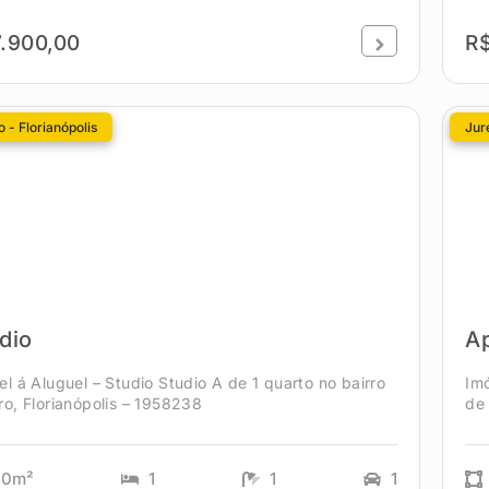
.900,00
R
 - Florianópolis
Jur
dio
A
el á Aluguel – Studio Studio A de 1 quarto no bairro
Im
ro, Florianópolis – 1958238
de 
40m²
1
1
1