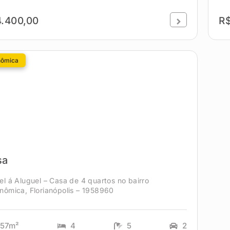
.400,00
R
nômica
sa
el á Aluguel – Casa de 4 quartos no bairro
nômica, Florianópolis – 1958960
257m²
4
5
2