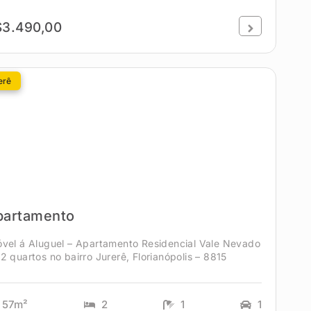
$3.490,00
erê
partamento
óvel á Aluguel – Apartamento Residencial Vale Nevado
2 quartos no bairro Jurerê, Florianópolis – 8815
57m²
2
1
1