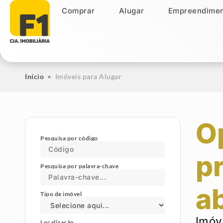
Comprar
Alugar
Empreendimen
Comprar
Alugar
Empreendiment
Início
•
Imóveis para Alugar
O
Pesquisa por código
p
Pesquisa por palavra-chave
a
Tipo de imóvel
Imóv
Localização