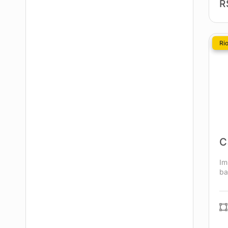
R
Ri
C
Im
ba