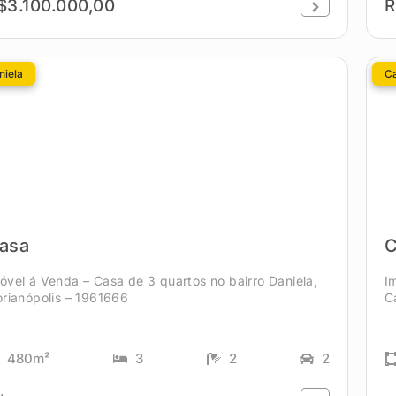
$3.100.000,00
R
niela
C
asa
C
óvel á Venda – Casa de 3 quartos no bairro Daniela,
I
orianópolis – 1961666
C
480m²
3
2
2