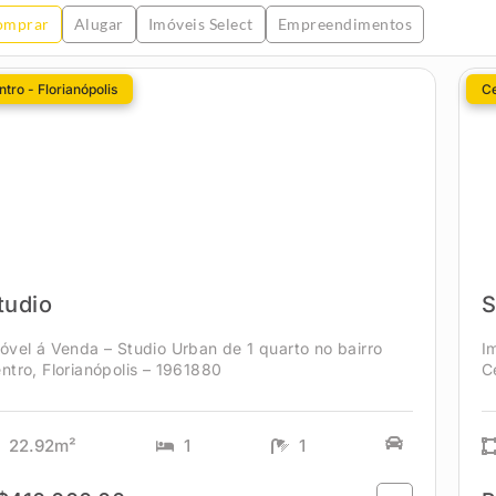
omprar
Alugar
Imóveis Select
Empreendimentos
tro - Florianópolis
Ce
tudio
S
óvel á Venda – Studio Urban de 1 quarto no bairro
I
ntro, Florianópolis – 1961880
C
22.92m²
1
1