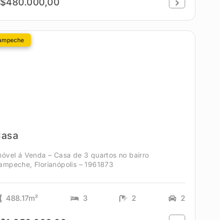
$480.000,00
ampeche
asa
móvel á Venda – Casa de 3 quartos no bairro
ampeche, Florianópolis – 1961873
488.17m²
3
2
2