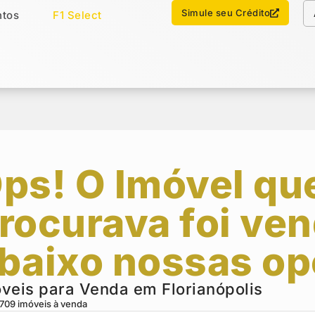
Chamar no WhatsApp
Simule seu Crédito
tos
F1 Select
os
Imóveis Select
ps! O Imóvel qu
rocurava foi ven
baixo nossas op
veis para Venda em Florianópolis
709
imóveis à venda