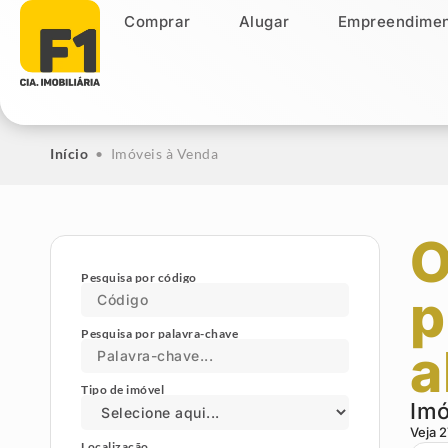
Comprar
Alugar
Empreendimen
Comprar
Alugar
Empreendiment
Início
•
Imóveis à Venda
O
Pesquisa por código
p
Pesquisa por palavra-chave
a
Tipo de imóvel
Imó
Veja
2
Localização