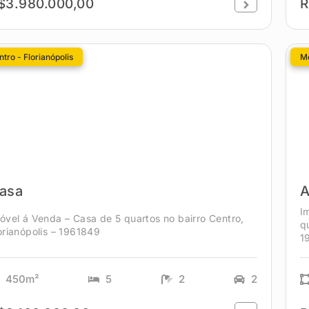
$3.980.000,00
R
tro - Florianópolis
Mo
asa
A
I
óvel á Venda – Casa de 5 quartos no bairro Centro,
q
orianópolis – 1961849
1
450m²
5
2
2