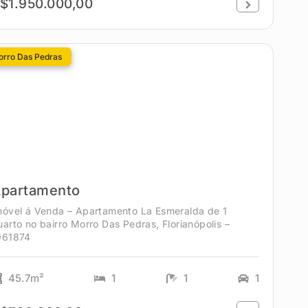
$1.950.000,00
rro Das Pedras
partamento
móvel á Venda – Apartamento La Esmeralda de 1
uarto no bairro Morro Das Pedras, Florianópolis –
961874
45.7m²
1
1
1