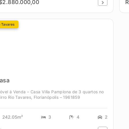
$2.880.000,00
R
o Tavares
asa
óvel á Venda – Casa Villa Pamplona de 3 quartos no
irro Rio Tavares, Florianópolis – 1961859
242.05m²
3
4
2