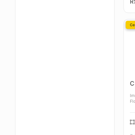
R
Cen
C
Im
Fl