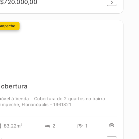
$720.000,00
ampeche
obertura
móvel á Venda – Cobertura de 2 quartos no bairro
ampeche, Florianópolis – 1961821
83.22m²
2
1