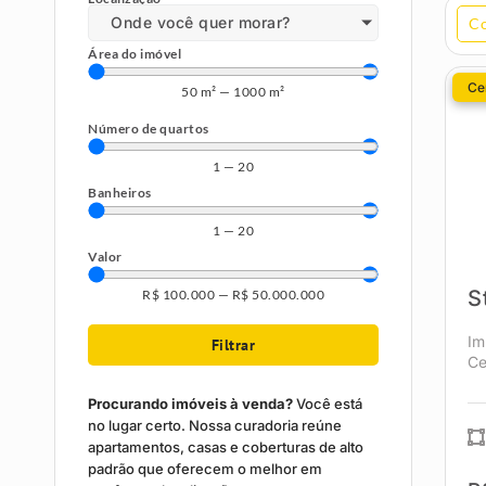
Onde você quer morar?
C
Área do imóvel
Cen
50
m²
—
1000
m²
Número de quartos
1
—
20
Banheiros
1
—
20
Valor
S
R$
100.000
—
R$
50.000.000
Im
Filtrar
Ce
Procurando imóveis à venda?
Você está
no lugar certo. Nossa curadoria reúne
apartamentos, casas e coberturas de alto
padrão que oferecem o melhor em