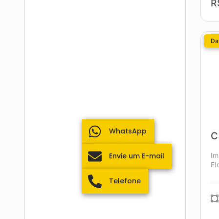
R
Da
WhatsApp
C
Im
Envie um E-mail
Fl
Telefone