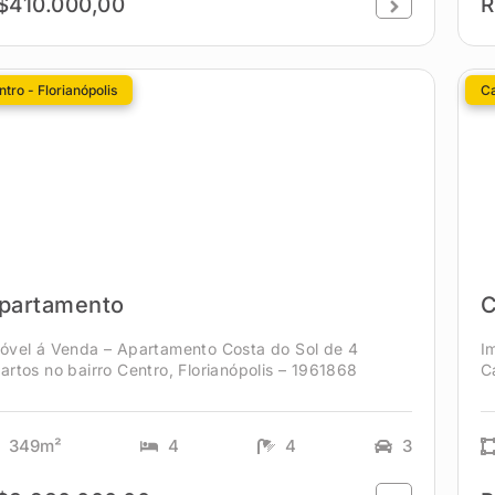
$410.000,00
R
tro - Florianópolis
C
partamento
C
óvel á Venda – Apartamento Costa do Sol de 4
I
artos no bairro Centro, Florianópolis – 1961868
C
349m²
4
4
3