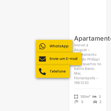
Apartament
Imóvel á
WhatsApp
Aluguel –
Apartamento
Envie um E-mail
Arlindo Philippi
de 3 quartos no
bairro Beira-
Telefone
Mar,
Florianópolis –
1961330
150m²
3
3
2