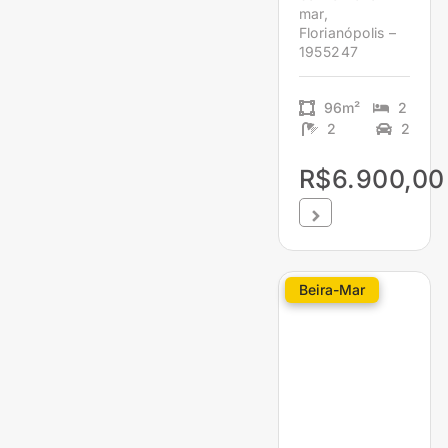
mar,
Florianópolis –
1955247
96m²
2
2
2
R$6.900,00
Beira-Mar