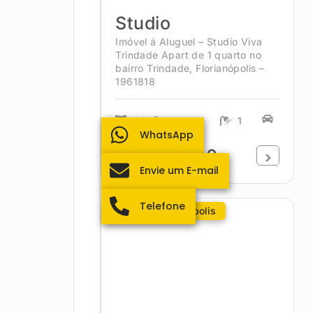
Studio
Imóvel á Aluguel – Studio Viva
Trindade Apart de 1 quarto no
bairro Trindade, Florianópolis –
1961818
44m²
1
1
WhatsApp
R$3.490,00
Envie um E-mail
Telefone
Centro - Florianópolis