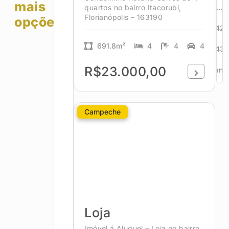
mais
…
quartos no bairro Itacorubi,
Florianópolis – 163190
opções!
42
691.8m²
4
4
4
43
R$23.000,00
Avanç
Campeche
Loja
Imóvel á Aluguel – Loja no bairro