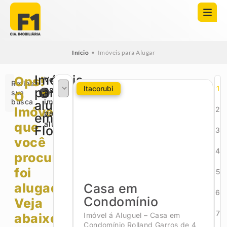
Início
•
Imóveis para Alugar
Imóveis
Ops!
Veja
Refine
Itacorubi
1
para
380
sua
O
busca
imóveis
alugar
Imóvel
2
para
em
que
alugar
Florianópolis
3
você
4
procurava
foi
5
alugado.
Casa em
6
Condomínio
Veja
7
abaixo
Imóvel á Aluguel – Casa em
Condomínio Rolland Garros de 4