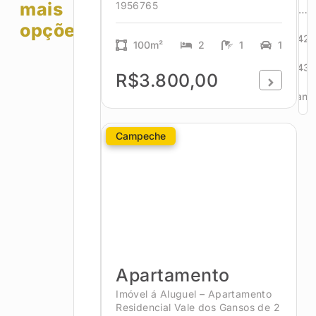
mais
1956765
…
opções!
42
100m²
2
1
1
43
R$3.800,00
Avanç
Campeche
Apartamento
Imóvel á Aluguel – Apartamento
Residencial Vale dos Gansos de 2