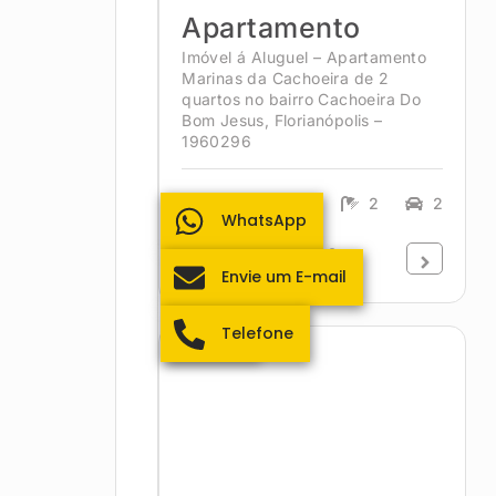
Apartamento
Imóvel á Aluguel – Apartamento
Marinas da Cachoeira de 2
quartos no bairro Cachoeira Do
Bom Jesus, Florianópolis –
1960296
95m²
2
2
2
WhatsApp
R$5.500,00
Envie um E-mail
Telefone
Itacorubi