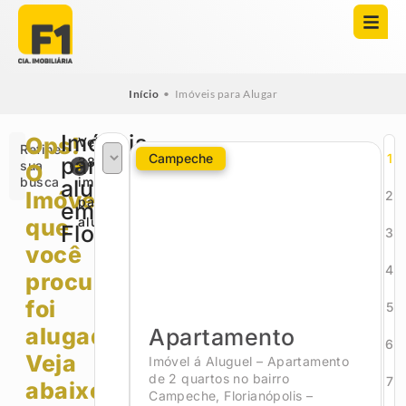
Início
•
Imóveis para Alugar
Imóveis
Ops!
Veja
Refine
Campeche
1
para
381
sua
O
busca
imóveis
alugar
Imóvel
2
para
em
que
alugar
Florianópolis
3
você
4
procurava
foi
5
alugado.
Apartamento
6
Veja
Imóvel á Aluguel – Apartamento
de 2 quartos no bairro
7
abaixo
Campeche, Florianópolis –