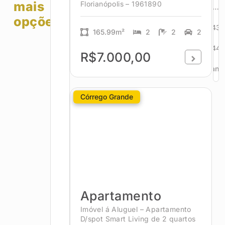
mais
Florianópolis – 1961890
…
opções!
43
165.99m²
2
2
2
44
R$7.000,00
Avanç
Córrego Grande
Apartamento
Imóvel á Aluguel – Apartamento
D/spot Smart Living de 2 quartos