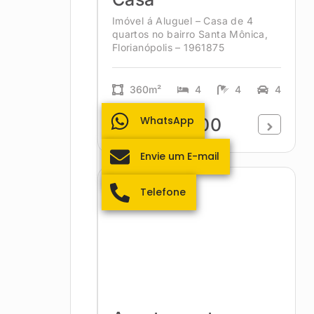
Imóvel á Aluguel – Casa de 4
quartos no bairro Santa Mônica,
Florianópolis – 1961875
360m²
4
4
4
WhatsApp
R$14.900,00
Envie um E-mail
Campeche
Telefone