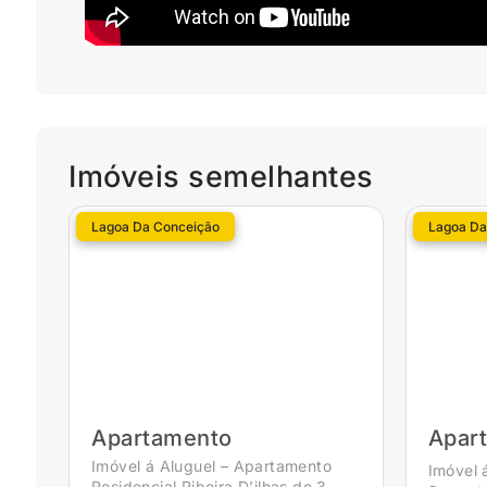
Imóveis semelhantes
Lagoa Da Conceição
Lagoa Da
Apartamento
Apar
Imóvel á Aluguel – Apartamento
Imóvel 
Residencial Ribeira D’ilhas de 3