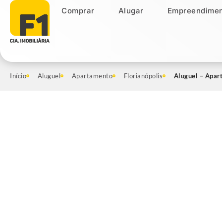
Comprar
Alugar
Empreendimen
Comprar
Alugar
Empreendiment
Início
Aluguel
Apartamento
Florianópolis
Aluguel – Apar