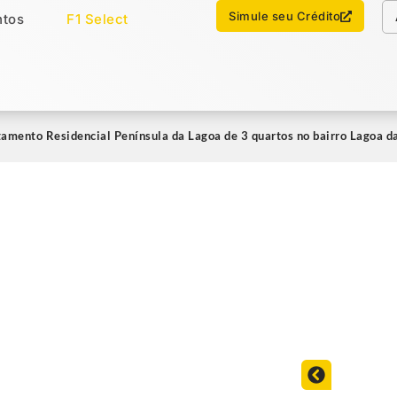
Chamar no WhatsApp
Simule seu Crédito
tos
F1 Select
os
Imóveis Select
tamento Residencial Península da Lagoa de 3 quartos no bairro Lagoa d