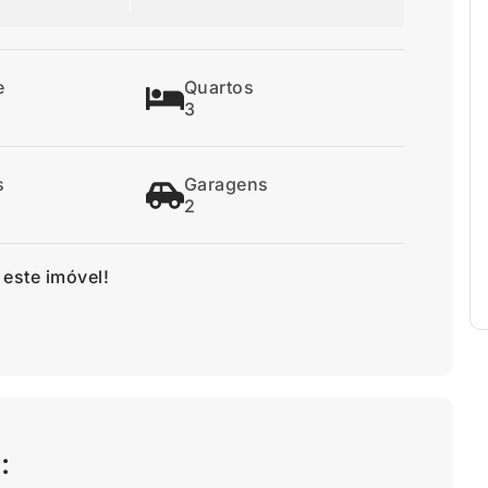
e
Quartos
3
s
Garagens
2
 este imóvel!
: