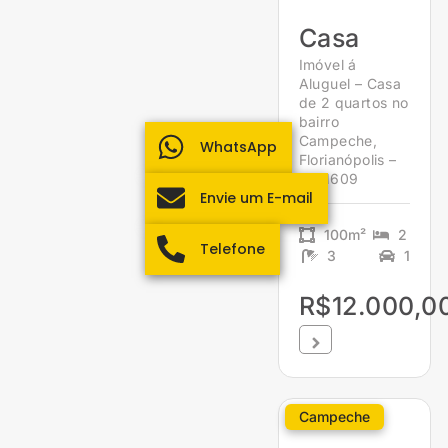
Casa
Imóvel á
Aluguel – Casa
de 2 quartos no
bairro
Campeche,
WhatsApp
Florianópolis –
1961609
Envie um E-mail
100m²
2
Telefone
3
1
R$12.000,0
Campeche