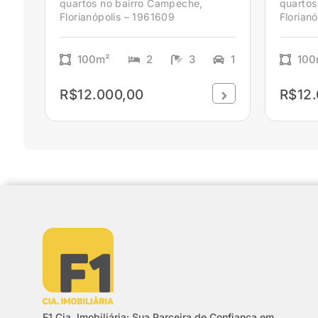
quartos no bairro Campeche,
quartos
Florianópolis – 1961609
Florianó
100m²
2
3
1
100
R$12.000,00
R$12.
F1 Cia. Imobiliária: Sua Parceira de Confiança em