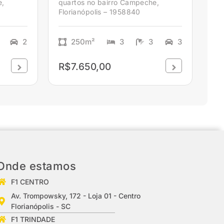
e,
quartos no bairro Campeche,
Florianópolis – 1958840
2
250m²
3
3
3
R$7.650,00
Onde estamos
F1 CENTRO
Av. Trompowsky, 172 - Loja 01 - Centro
Florianópolis - SC
F1 TRINDADE