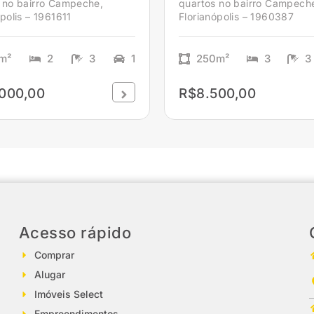
 no bairro Campeche,
quartos no bairro Campech
polis – 1961611
Florianópolis – 1960387
m²
2
3
1
250m²
3
3
000,00
R$8.500,00
Acesso rápido
Comprar
Alugar
Imóveis Select
Empreendimentos