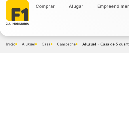
Comprar
Alugar
Empreendimen
Comprar
Alugar
Empreendiment
Início
Aluguel
Casa
Campeche
Aluguel – Casa de 5 quar