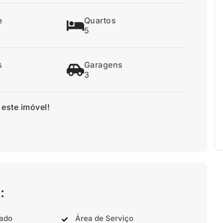
e
Quartos
5
s
Garagens
3
 este imóvel!
:
nado
Área de Serviço