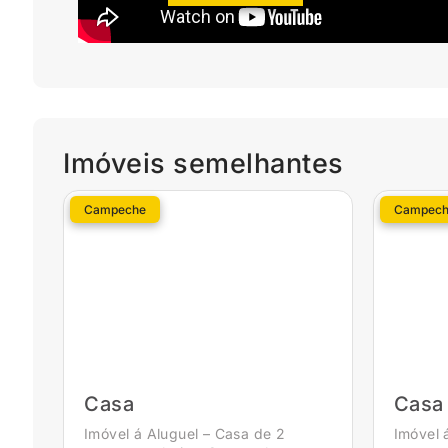
Imóveis semelhantes
Campeche
Campech
Casa
Casa
Imóvel á Aluguel – Casa de 2
Imóvel 