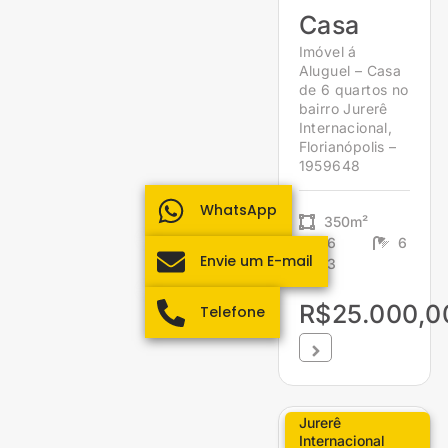
Casa
Imóvel á
Aluguel – Casa
de 6 quartos no
bairro Jurerê
Internacional,
Florianópolis –
1959648
WhatsApp
350m²
6
6
Envie um E-mail
3
R$25.000,0
Telefone
Jurerê
Internacional