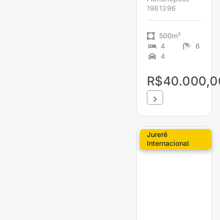
1961396
500m²
4
6
4
R$40.000,0
Jurerê
Internacional