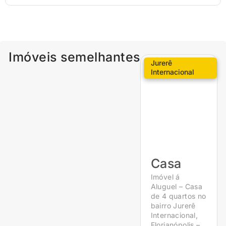
Imóveis semelhantes
Jurerê
Internacional
Casa
Imóvel á
Aluguel – Casa
de 4 quartos no
bairro Jurerê
Internacional,
Florianópolis –