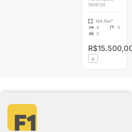
1958134
184.15m²
4
5
2
R$15.500,0