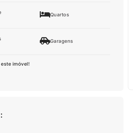
e
Quartos
s
Garagens
 este imóvel!
: