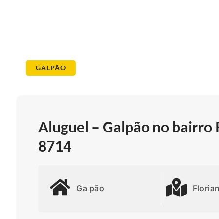
GALPÃO
Aluguel – Galpão no bairro R
8714
Galpão
Floria