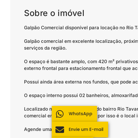
Sobre o imóvel
Galpão Comercial disponível para locação no Rio T
Galpão comercial em excelente localização, próxim
serviços da região.
O espaço é bastante amplo, com 420 m² privativos,
externo frontal para estacionamento frontal que a
Possui ainda área externa nos fundos, que pode a
O espaço interno possui 02 banheiros, almoxarifado
Localizado na Rodovia principal do bairro Rio Tav
WhatsApp
comercial em vários segmentos, por isso é o local 
Agende uma visita!
Envie um E-mail