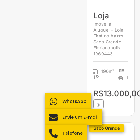
Loja
Imóvel á
Aluguel – Loja
First no bairro
Saco Grande,
Florianópolis –
1960443
190m²
1
R$13.000,0
WhatsApp
Envie um E-mail
Saco Grande
Telefone