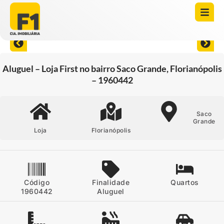
Abrir todas as fotos
Aluguel – Loja First no bairro Saco Grande, Florianópolis
– 1960442
Saco
Grande
Loja
Florianópolis
Código
Finalidade
Quartos
1960442
Aluguel