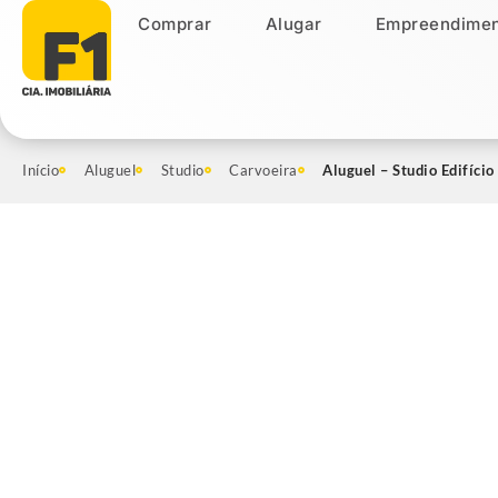
Comprar
Alugar
Empreendimen
Comprar
Alugar
Empreendiment
Início
Aluguel
Studio
Carvoeira
Aluguel – Studio Edifíci