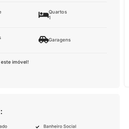
e
Quartos
1
s
Garagens
 este imóvel!
:
nado
Banheiro Social