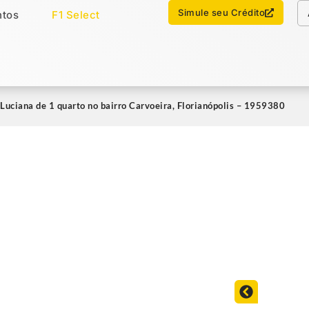
Chamar no WhatsApp
Simule seu Crédito
tos
F1 Select
os
Imóveis Select
o Luciana de 1 quarto no bairro Carvoeira, Florianópolis – 1959380