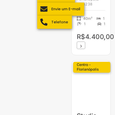
1958238
Envie um E-mail
40m²
1
Telefone
1
1
R$4.400,00
Centro -
Florianópolis