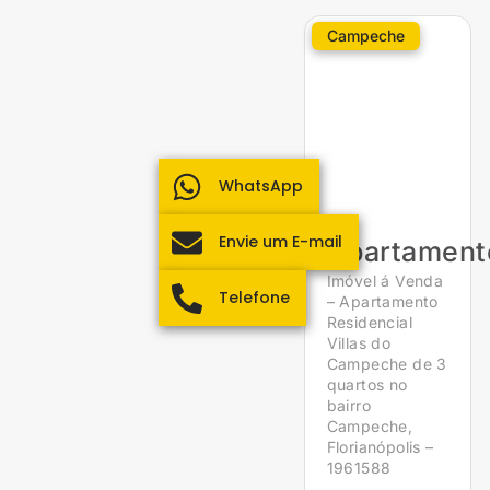
Campeche
WhatsApp
Envie um E-mail
Apartament
Imóvel á Venda
Telefone
– Apartamento
Residencial
Villas do
Campeche de 3
quartos no
bairro
Campeche,
Florianópolis –
1961588