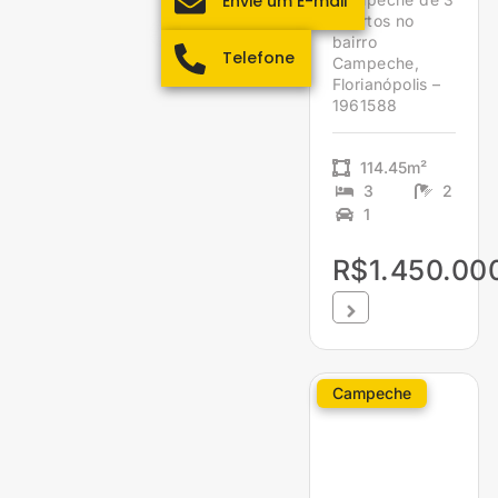
Envie um E-mail
quartos no
bairro
Telefone
Campeche,
Florianópolis –
1961588
114.45m²
3
2
1
R$1.450.00
Campeche