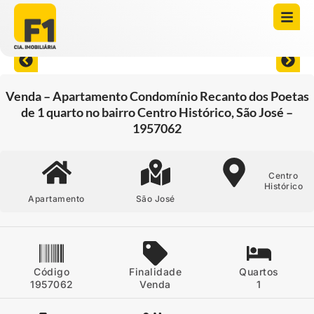
Abrir todas as fotos
Venda – Apartamento Condomínio Recanto dos Poetas
de 1 quarto no bairro Centro Histórico, São José –
1957062
Centro
Histórico
Apartamento
São José
Código
Finalidade
Quartos
1957062
Venda
1