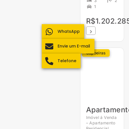
3
2
1
R$1.202.28
WhatsApp
Envie um E-mail
Capoeiras
Telefone
Apartament
Imóvel á Venda
– Apartamento
Residencial