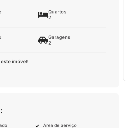
e
Quartos
2
s
Garagens
2
 este imóvel!
:
nado
Área de Serviço