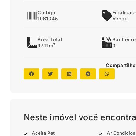
Código
Finalidad
1961045
Venda
Área Total
Banheiro
97.11m²
3
Compartilhe
Neste imóvel você encontra
Aceita Pet
Ar Condicio