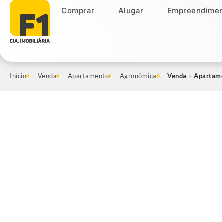
Comprar
Alugar
Empreendimen
Comprar
Alugar
Empreendiment
Início
Venda
Apartamento
Agronômica
Venda – Apartame