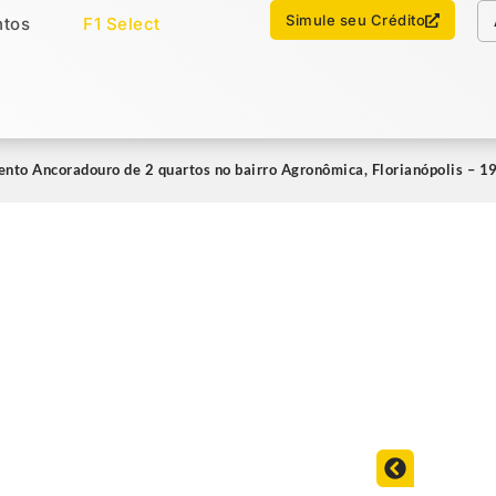
Chamar no WhatsApp
Simule seu Crédito
tos
F1 Select
os
Imóveis Select
nto Ancoradouro de 2 quartos no bairro Agronômica, Florianópolis – 