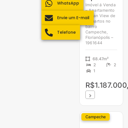
WhatsApp
Imóvel á Venda
– Apartamento
Ocean View de
Envie um E-mail
2 quartos no
bairro
Campeche,
Telefone
Florianópolis –
1961644
68.47m²
2
2
1
R$1.187.000
Campeche