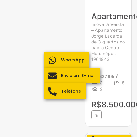
Apartament
Imóvel á Venda
– Apartamento
Jorge Lacerda
de 3 quartos no
bairro Centro,
Florianópolis –
1961843
WhatsApp
Envie um E-mail
327.88m²
3
5
2
Telefone
R$8.500.00