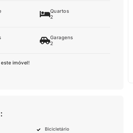
e
Quartos
2
s
Garagens
2
 este imóvel!
:
Bicicletário