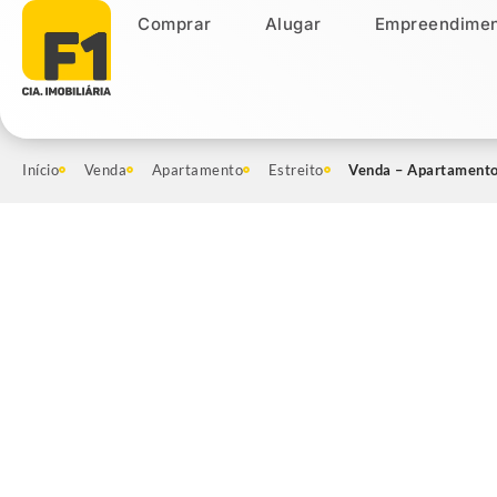
Comprar
Alugar
Empreendimen
Comprar
Alugar
Empreendiment
Início
Venda
Apartamento
Estreito
Venda – Apartamento 