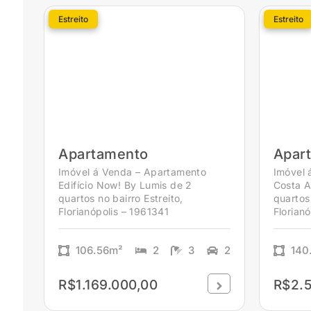
Estreito
Estreito
Apartamento
Apar
Imóvel á Venda – Apartamento
Imóvel 
Edifício Now! By Lumis de 2
Costa A
quartos no bairro Estreito,
quartos 
Florianópolis – 1961341
Florian
106.56m²
2
3
2
140
R$1.169.000,00
R$2.5