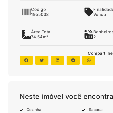
Código
Finalidad
1955038
Venda
Área Total
Banheiro
74.54m²
2
Compartilhe
Neste imóvel você encontra
Cozinha
Sacada