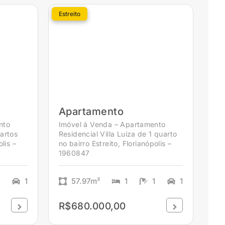
Estreito
Apartamento
nto
Imóvel á Venda – Apartamento
uartos
Residencial Villa Luiza de 1 quarto
lis –
no bairro Estreito, Florianópolis –
1960847
1
57.97m²
1
1
1
R$680.000,00