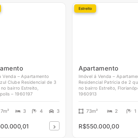
Estreito
tamento
Apartamento
á Venda – Apartamento
Imóvel á Venda – Apartame
zul Clube Residencial de 3
Residencial Patrícia de 2 q
no bairro Estreito,
no bairro Estreito, Florianópo
ópolis – 1960197
1960913
.7m²
3
4
3
73m²
2
1
00.000,01
R$550.000,00