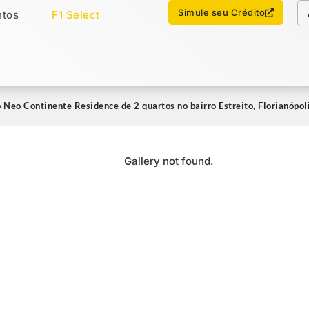
Chamar no WhatsApp
Simule seu Crédito
tos
F1 Select
os
Imóveis Select
Neo Continente Residence de 2 quartos no bairro Estreito, Florianópo
Gallery not found.