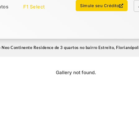
Chamar no WhatsApp
Simule seu Crédito
tos
F1 Select
os
Imóveis Select
Neo Continente Residence de 3 quartos no bairro Estreito, Florianópo
Gallery not found.