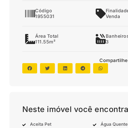
Código
Finalidad
1955031
Venda
Área Total
Banheiro
111.55m²
3
Compartilhe
Neste imóvel você encontra
Aceita Pet
Água Quente