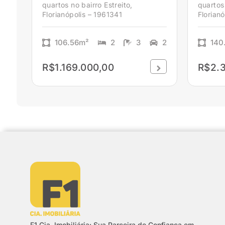
quartos no bairro Estreito,
quartos 
Florianópolis – 1961341
Florian
106.56m²
2
3
2
140
R$1.169.000,00
R$2.3
F1 Cia. Imobiliária: Sua Parceira de Confiança em