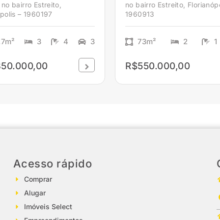
no bairro Estreito,
no bairro Estreito, Florianópo
ópolis – 1960197
1960913
.7m²
3
4
3
73m²
2
1
50.000,00
R$550.000,00
Acesso rápido
Comprar
Alugar
Imóveis Select