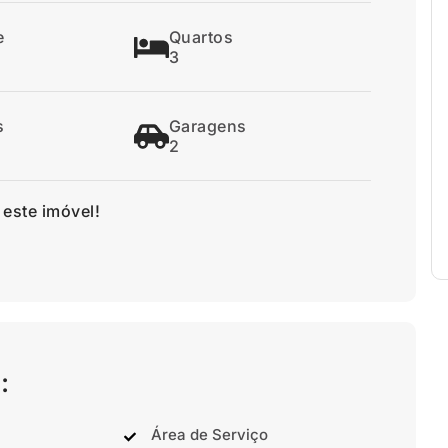
e
Quartos
3
s
Garagens
2
 este imóvel!
:
Área de Serviço