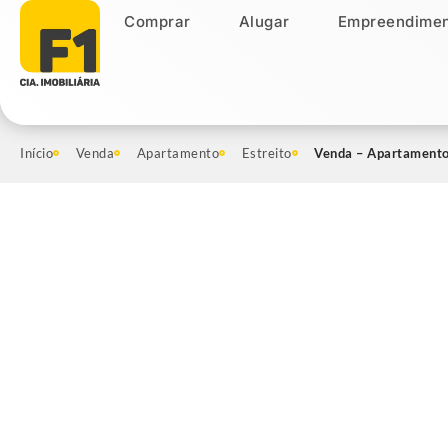
Comprar
Alugar
Empreendimen
Comprar
Alugar
Empreendiment
Início
Venda
Apartamento
Estreito
Venda – Apartamento 