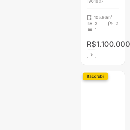
1961807
105.86m²
2
2
1
R$1.100.000
Itacorubi