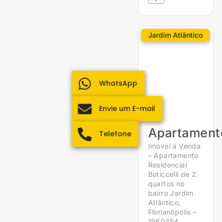
Jardim Atlântico
WhatsApp
Envie um E-mail
Apartament
Telefone
Imóvel á Venda
– Apartamento
Residencial
Boticcelli de 2
quartos no
bairro Jardim
Atlântico,
Florianópolis –
1960354