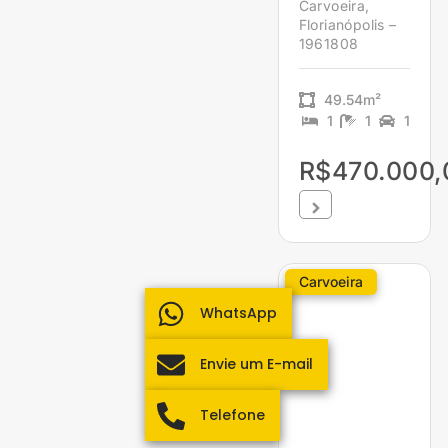
Carvoeira,
Florianópolis –
1961808
49.54m²
1
1
1
R$470.000,
Carvoeira
WhatsApp
Envie um E-mail
Telefone