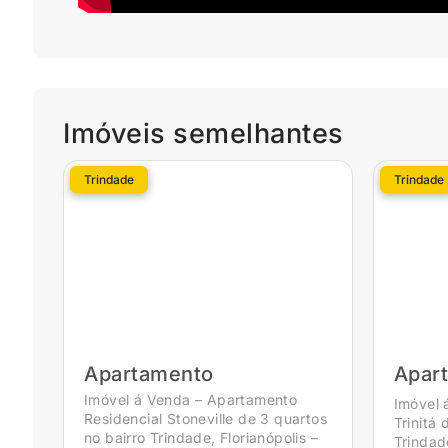
Imóveis semelhantes
Trindade
Trindade
Apartamento
Apar
Imóvel á Venda – Apartamento
Imóvel 
Residencial Stoneville de 3 quartos
Trinitá 
no bairro Trindade, Florianópolis –
Trindad