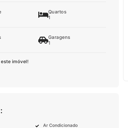
e
Quartos
1
s
Garagens
1
 este imóvel!
:
Ar Condicionado