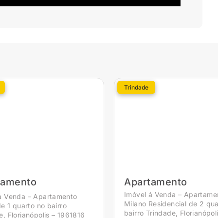
Trindade
tamento
Apartamento
Imóvel á Venda – Apartamen
á Venda – Apartamento
Milano Residencial de 2 qua
de 1 quarto no bairro
bairro Trindade, Florianópoli
e, Florianópolis – 1961816