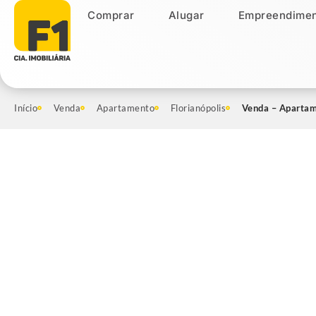
Comprar
Alugar
Empreendimen
Comprar
Alugar
Empreendiment
Início
Venda
Apartamento
Florianópolis
Venda – Apartam