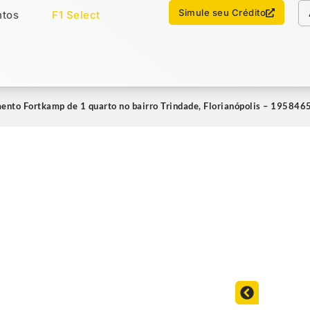
Chamar no WhatsApp
Simule seu Crédito
tos
F1 Select
os
Imóveis Select
ento Fortkamp de 1 quarto no bairro Trindade, Florianópolis – 195846