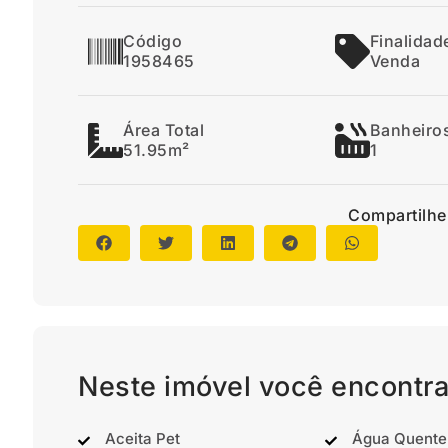
Código
Finalidad
1958465
Venda
Área Total
Banheiro
51.95m²
1
Compartilhe
Neste imóvel você encontra
Aceita Pet
Água Quente