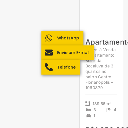
WhatsApp
Apartament
Imóvel á Venda
Envie um E-mail
– Apartamento
Solar da
Bocaiuva de 3
Telefone
quartos no
bairro Centro,
Florianópolis –
1960879
189.56m²
3
4
1