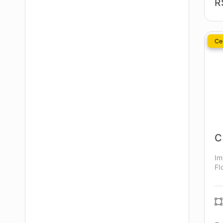
R
Cen
C
Im
Fl