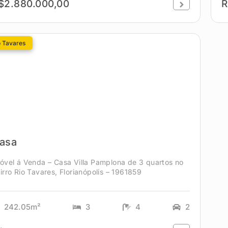
$2.880.000,00
R
o Tavares
asa
óvel á Venda – Casa Villa Pamplona de 3 quartos no
irro Rio Tavares, Florianópolis – 1961859
242.05m²
3
4
2