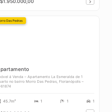
$1.950.000,00
rro Das Pedras
partamento
móvel á Venda – Apartamento La Esmeralda de 1
uarto no bairro Morro Das Pedras, Florianópolis –
961874
45.7m²
1
1
1