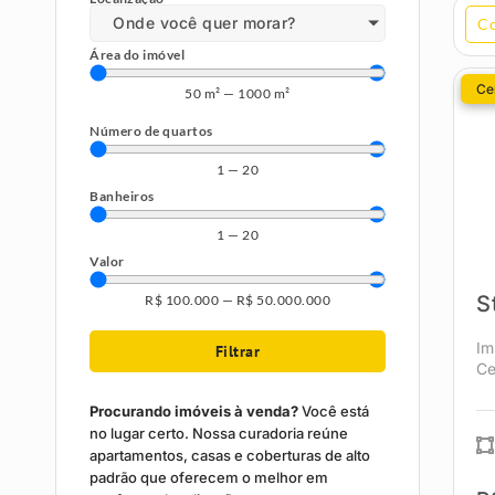
Onde você quer morar?
C
Área do imóvel
Cen
50
m²
—
1000
m²
Número de quartos
1
—
20
Banheiros
1
—
20
Valor
S
R$
100.000
—
R$
50.000.000
Im
Filtrar
Ce
Procurando imóveis à venda?
Você está
no lugar certo. Nossa curadoria reúne
apartamentos, casas e coberturas de alto
padrão que oferecem o melhor em