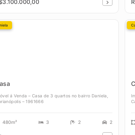
$3.100.000,00
R
niela
C
asa
C
óvel á Venda – Casa de 3 quartos no bairro Daniela,
I
orianópolis – 1961666
C
480m²
3
2
2