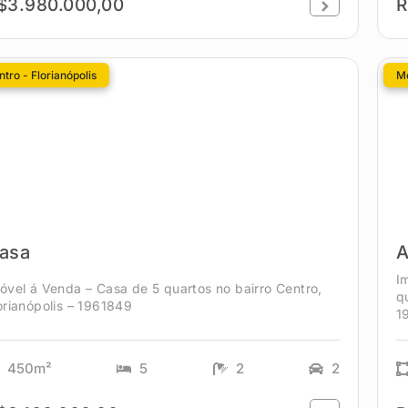
$3.980.000,00
R
tro - Florianópolis
Mo
asa
A
I
óvel á Venda – Casa de 5 quartos no bairro Centro,
q
orianópolis – 1961849
1
450m²
5
2
2