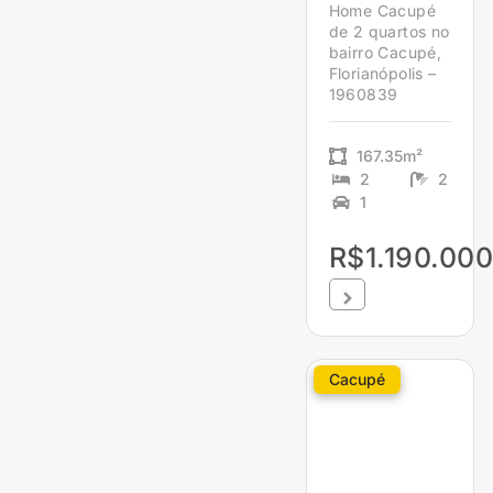
Home Cacupé
de 2 quartos no
bairro Cacupé,
Florianópolis –
1960839
167.35m²
2
2
1
R$1.190.000
Cacupé