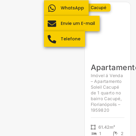
WhatsApp
Cacupé
Envie um E-mail
Telefone
Apartament
Imóvel á Venda
– Apartamento
Soleil Cacupé
de 1 quarto no
bairro Cacupé,
Florianópolis –
1959820
61.42m²
1
2