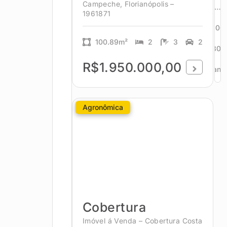
Campeche, Florianópolis –
…
1961871
300
100.89m²
2
3
2
301
R$1.950.000,00
Avanç
Agronômica
Cobertura
Imóvel á Venda – Cobertura Costa