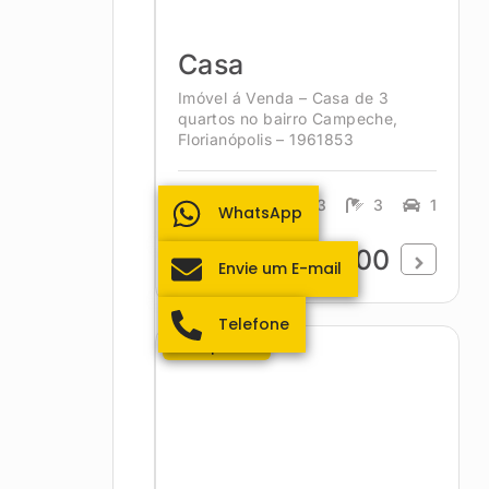
Casa
Imóvel á Venda – Casa de 3
quartos no bairro Campeche,
Florianópolis – 1961853
118.87m²
3
3
1
WhatsApp
R$1.250.000,00
Envie um E-mail
Telefone
Campeche