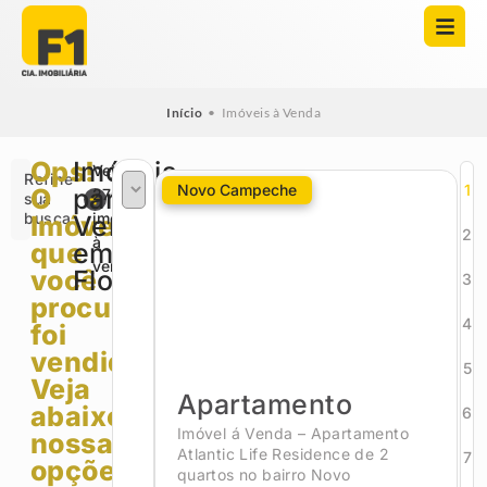
Início
•
Imóveis à Venda
Ops!
Imóveis
Veja
Refine
Novo Campeche
1
O
para
2707
sua
busca
imóveis
Imóvel
Venda
2
à
que
em
venda
você
Florianópolis
3
procurava
4
foi
vendido.
5
Veja
Apartamento
abaixo
6
Imóvel á Venda – Apartamento
nossas
Atlantic Life Residence de 2
7
opções!
quartos no bairro Novo