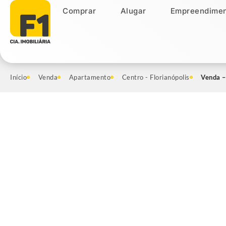
Comprar
Alugar
Empreendimen
Comprar
Alugar
Empreendiment
Início
Venda
Apartamento
Centro - Florianópolis
Venda –