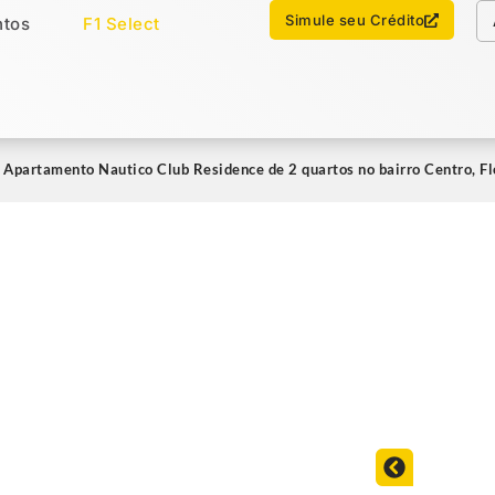
Chamar no WhatsApp
Simule seu Crédito
tos
F1 Select
os
Imóveis Select
 Apartamento Nautico Club Residence de 2 quartos no bairro Centro, F