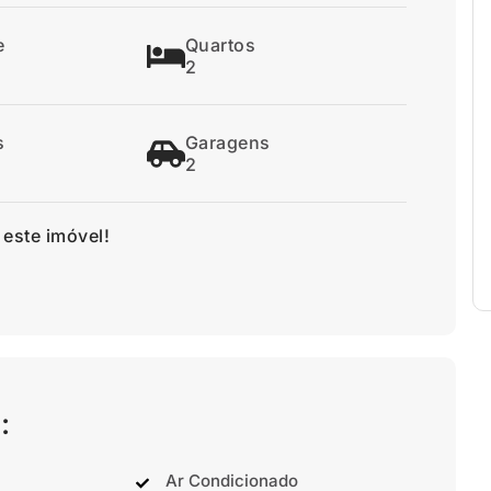
e
Quartos
2
s
Garagens
2
 este imóvel!
:
Ar Condicionado