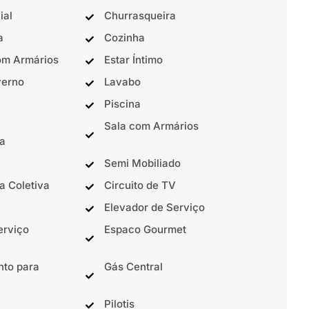
ial
Churrasqueira
a
Cozinha
om Armários
Estar Íntimo
verno
Lavabo
Piscina
Sala com Armários
a
Semi Mobiliado
a Coletiva
Circuito de TV
Elevador de Serviço
erviço
Espaco Gourmet
nto para
Gás Central
Pilotis