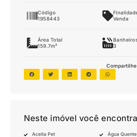
Código
Finalidad
1958443
Venda
Área Total
Banheiro
159.7m²
3
Compartilhe
Neste imóvel você encontra
Aceita Pet
Água Quente