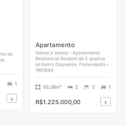
Apartamento
Imóvel á Venda – Apartamento
nto de
Residencial Bluebell de 2 quartos
os,
no bairro Coqueiros, Florianópolis –
1961684
1
93.26m²
2
2
1
R$1.225.000,00