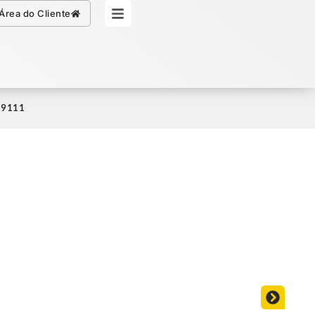
Simule seu Crédito
Área do Cliente
959111