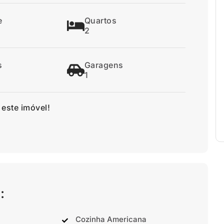
e
Quartos
2
s
Garagens
1
 este imóvel!
:
Cozinha Americana