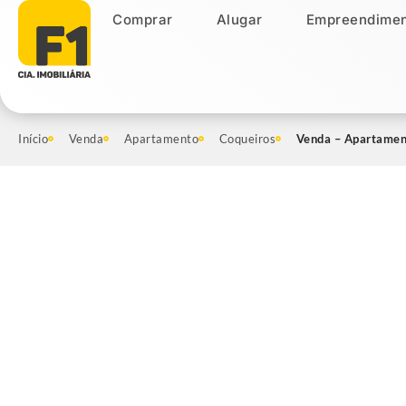
Comprar
Alugar
Empreendimen
Comprar
Alugar
Empreendiment
Início
Venda
Apartamento
Coqueiros
Venda – Apartament