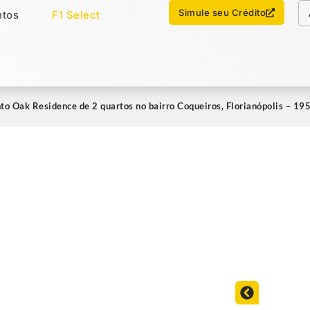
Chamar no WhatsApp
Simule seu Crédito
tos
F1 Select
os
Imóveis Select
o Oak Residence de 2 quartos no bairro Coqueiros, Florianópolis – 1