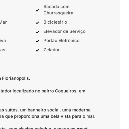
Sacada com
Churrasqueira
 Mar
Bicicletário
Elevador de Serviço
iva
Portão Eletrônico
tas
Zelador
Florianópolis.
ador localizado no bairro Coqueiros, em
as suítes, um banheiro social, uma moderna
a que proporciona uma bela vista para o mar.
ta, com piscina coletiva, espaço gourmet,