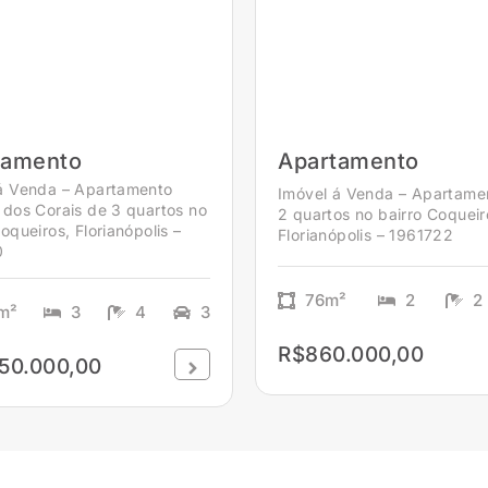
tamento
Apartamento
á Venda – Apartamento
Imóvel á Venda – Apartame
 dos Corais de 3 quartos no
2 quartos no bairro Coqueir
oqueiros, Florianópolis –
Florianópolis – 1961722
0
76m²
2
2
m²
3
4
3
R$860.000,00
50.000,00