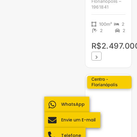
Florianópolis –
1961841
100m²
2
2
2
R$2.497.00
Centro -
Florianópolis
WhatsApp
Envie um E-mail
Telefone