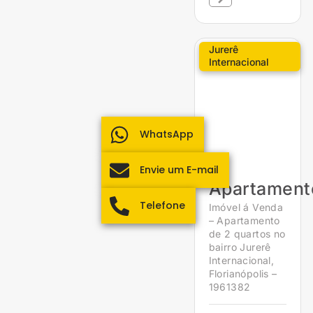
Jurerê
Internacional
WhatsApp
Envie um E-mail
Apartament
Telefone
Imóvel á Venda
– Apartamento
de 2 quartos no
bairro Jurerê
Internacional,
Florianópolis –
1961382