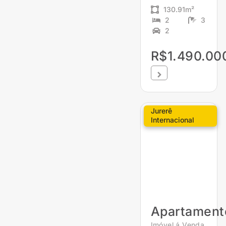
130.91m²
2
3
2
R$1.490.00
Jurerê
Internacional
Apartament
Imóvel á Venda