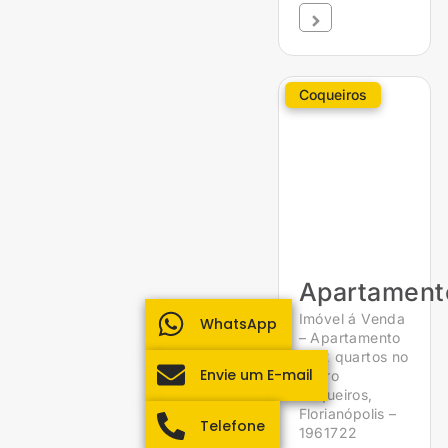
Coqueiros
Apartament
Imóvel á Venda
WhatsApp
– Apartamento
de 2 quartos no
Envie um E-mail
bairro
Coqueiros,
Florianópolis –
Telefone
1961722