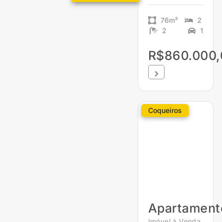
76m²
2
2
1
R$860.000,
Coqueiros
Apartament
Imóvel á Venda