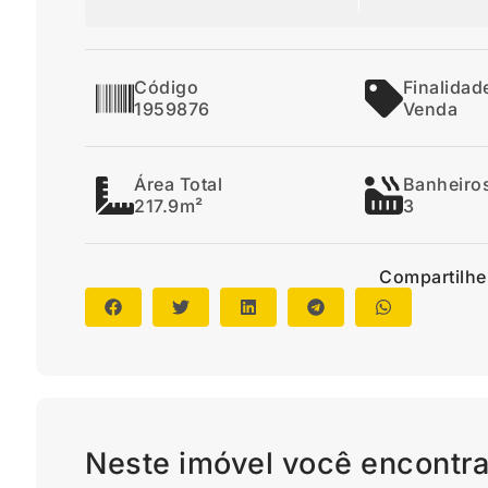
Código
Finalidad
1959876
Venda
Área Total
Banheiro
217.9m²
3
Compartilhe
Neste imóvel você encontra