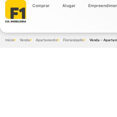
Comprar
Alugar
Empreendimen
Comprar
Alugar
Empreendiment
Início
Venda
Apartamento
Florianópolis
Venda – Apartame