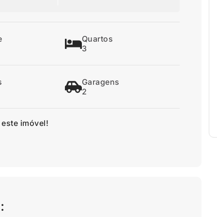
e
Quartos
3
s
Garagens
2
 este imóvel!
: