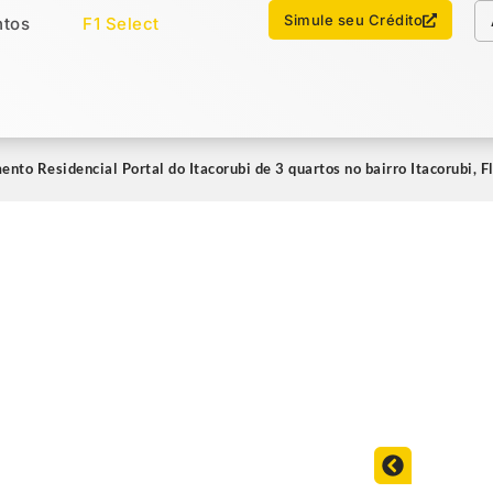
Chamar no WhatsApp
Simule seu Crédito
tos
F1 Select
os
Imóveis Select
nto Residencial Portal do Itacorubi de 3 quartos no bairro Itacorubi, 