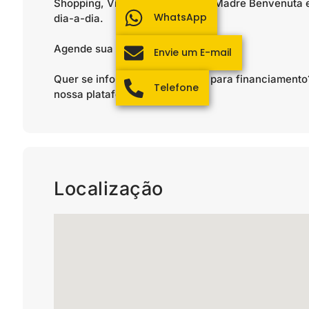
Shopping, Via Gastronômica da Madre Benvenuta e
WhatsApp
dia-a-dia.
Agende sua visita!
Envie um E-mail
Quer se informar sobre crédito para financiamen
Telefone
nossa plataforma!
Localização