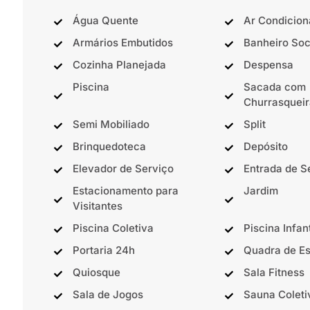
Água Quente
Ar Condicio
Armários Embutidos
Banheiro Soc
Cozinha Planejada
Despensa
Piscina
Sacada com
Churrasqueir
Semi Mobiliado
Split
Brinquedoteca
Depósito
Elevador de Serviço
Entrada de S
Estacionamento para
Jardim
Visitantes
Piscina Coletiva
Piscina Infant
Portaria 24h
Quadra de Es
Quiosque
Sala Fitness
Sala de Jogos
Sauna Coleti