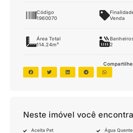
Código
Finalidad
1960070
Venda
Área Total
Banheiro
114.24m²
2
Compartilhe
Neste imóvel você encontra
Aceita Pet
Água Quente