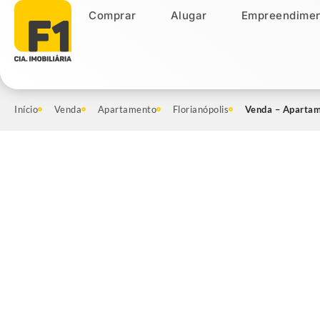
Comprar
Alugar
Empreendimen
Comprar
Alugar
Empreendiment
Início
Venda
Apartamento
Florianópolis
Venda – Apartame