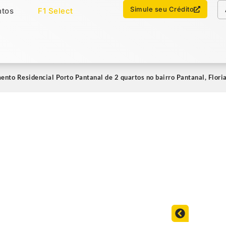
Chamar no WhatsApp
Simule seu Crédito
tos
F1 Select
os
Imóveis Select
nto Residencial Porto Pantanal de 2 quartos no bairro Pantanal, Flor