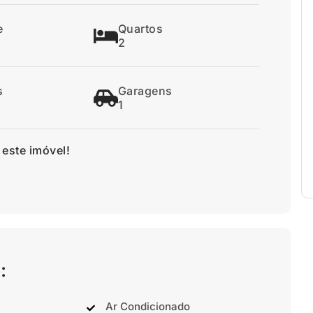
e
Quartos
2
s
Garagens
1
 este imóvel!
:
Ar Condicionado