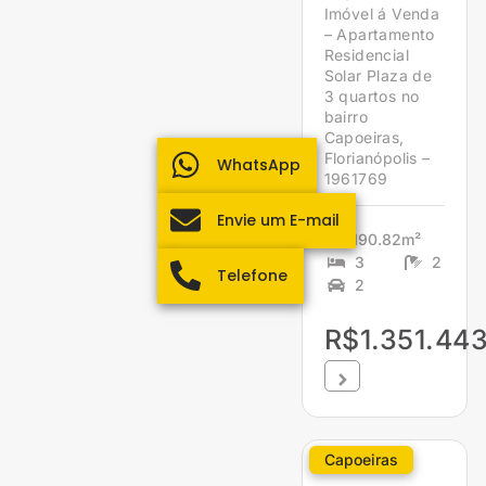
Imóvel á Venda
– Apartamento
Residencial
Solar Plaza de
3 quartos no
bairro
Capoeiras,
Florianópolis –
WhatsApp
1961769
Envie um E-mail
190.82m²
3
2
Telefone
2
R$1.351.443
Capoeiras