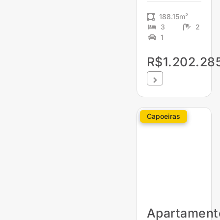
188.15m²
3
2
1
R$1.202.28
Capoeiras
Apartament