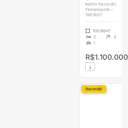
bairro Itacorubi,
Florianópolis –
1961807
105.86m²
2
2
1
R$1.100.000
Itacorubi