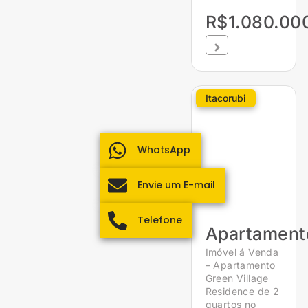
R$1.080.00
Itacorubi
WhatsApp
Envie um E-mail
Telefone
Apartament
Imóvel á Venda
– Apartamento
Green Village
Residence de 2
quartos no