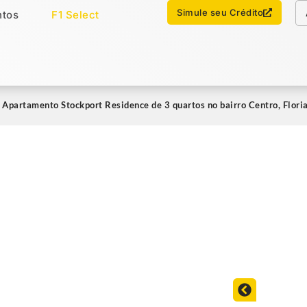
Chamar no WhatsApp
Simule seu Crédito
tos
F1 Select
os
Imóveis Select
 Apartamento Stockport Residence de 3 quartos no bairro Centro, Flor