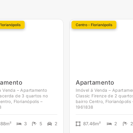
Florianópolis
Centro - Florianópolis
tamento
Apartamento
á Venda – Apartamento
Imóvel á Venda – Apartame
acerda de 3 quartos no
Classic Firenze de 2 quarto
entro, Florianópolis –
bairro Centro, Florianópolis 
3
1961838
.88m²
3
5
2
87.46m²
2