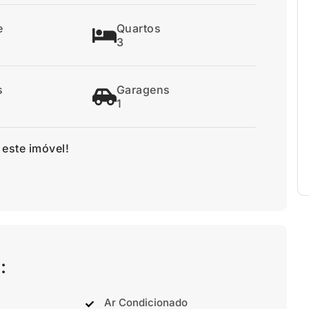
e
Quartos
3
s
Garagens
1
 este imóvel!
:
Ar Condicionado