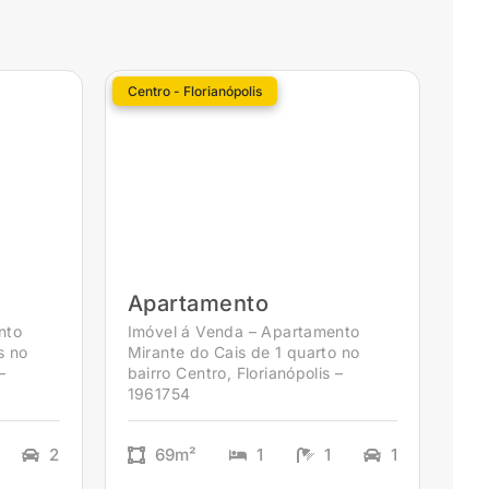
Centro - Florianópolis
Apartamento
nto
Imóvel á Venda – Apartamento
s no
Mirante do Cais de 1 quarto no
–
bairro Centro, Florianópolis –
1961754
2
2
69m²
1
1
1