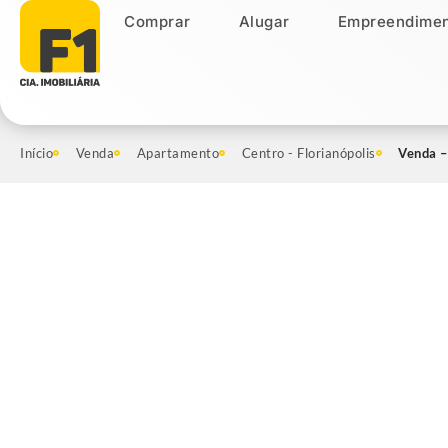
Comprar
Alugar
Empreendimen
Comprar
Alugar
Empreendiment
Início
Venda
Apartamento
Centro - Florianópolis
Venda –