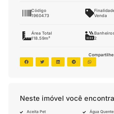
Código
Finalidad
1960473
Venda
Área Total
Banheiro
118.59m²
2
Compartilhe
Neste imóvel você encontra
Aceita Pet
Água Quente