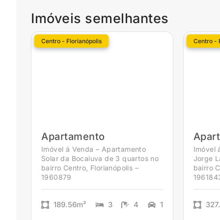
Imóveis semelhantes
Centro - Florianópolis
Centro - 
Apartamento
Apar
Imóvel á Venda – Apartamento
Imóvel 
Solar da Bocaiuva de 3 quartos no
Jorge L
bairro Centro, Florianópolis –
bairro C
1960879
196184
189.56m²
3
4
1
327